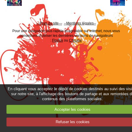
---Plan du site---
--
Mentions légales--
Pour une navigation plus rapide et agréable sur internet, nous vous
conseillons d'utiliser les dernières versions de navigateurs
:
Firefox
ou
Chrome
En cliquant vous acceptez le dépôt de cookies destinés au suivi des vis
sur notre site, à l'affichage des boutons de partage et aux remontées 
contenus des plateformes sociales.
Accepter les cookies
Refuser les cookies