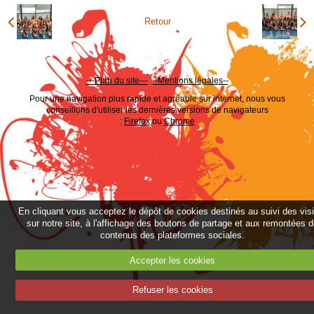
Retour
---Plan du site---
--
Mentions légales--
Pour une navigation plus rapide et agréable sur internet, nous vous
conseillons d'utiliser les dernières versions de navigateurs
:
Firefox
ou
Chrome
En cliquant vous acceptez le dépôt de cookies destinés au suivi des vis
sur notre site, à l'affichage des boutons de partage et aux remontées 
contenus des plateformes sociales.
Accepter les cookies
Refuser les cookies