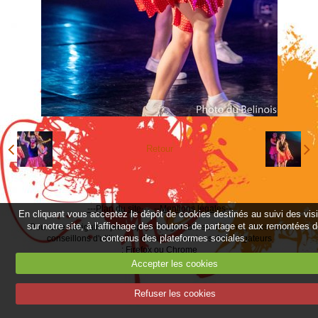
Retour
---Plan du site---
--
Mentions légales--
En cliquant vous acceptez le dépôt de cookies destinés au suivi des vis
sur notre site, à l'affichage des boutons de partage et aux remontées 
Pour une navigation plus rapide et agréable sur internet, nous vous
contenus des plateformes sociales.
conseillons d'utiliser les dernières versions de navigateurs
:
Firefox
ou
Chrome
Accepter les cookies
Refuser les cookies