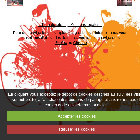
---Plan du site---
--
Mentions légales--
Pour une navigation plus rapide et agréable sur internet, nous vous
conseillons d'utiliser les dernières versions de navigateurs
:
Firefox
ou
Chrome
En cliquant vous acceptez le dépôt de cookies destinés au suivi des vis
sur notre site, à l'affichage des boutons de partage et aux remontées 
contenus des plateformes sociales.
Accepter les cookies
Refuser les cookies