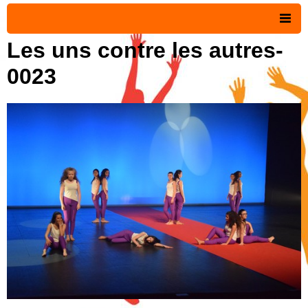
Les uns contre les autres-
Accueil
0023
Les cours de danse
Album photos
Vidéos
Contact