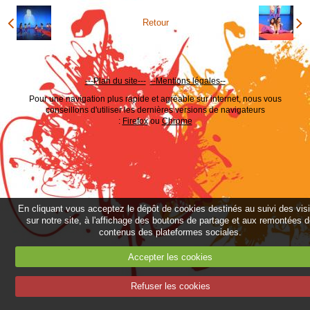
Retour
---Plan du site---
--
Mentions légales--
Pour une navigation plus rapide et agréable sur internet, nous vous
conseillons d'utiliser les dernières versions de navigateurs
:
Firefox
ou
Chrome
En cliquant vous acceptez le dépôt de cookies destinés au suivi des vis
sur notre site, à l'affichage des boutons de partage et aux remontées 
contenus des plateformes sociales.
Accepter les cookies
Refuser les cookies