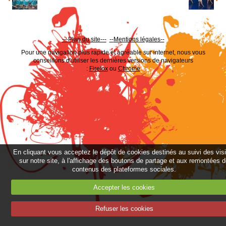
---Plan du site---
--
Mentions légales--
Pour une navigation plus rapide et agréable sur internet, nous vous
conseillons d'utiliser les dernières versions de navigateurs
:
Firefox
ou
Chrome
En cliquant vous acceptez le dépôt de cookies destinés au suivi des vis
sur notre site, à l'affichage des boutons de partage et aux remontées 
contenus des plateformes sociales.
Accepter les cookies
Refuser les cookies