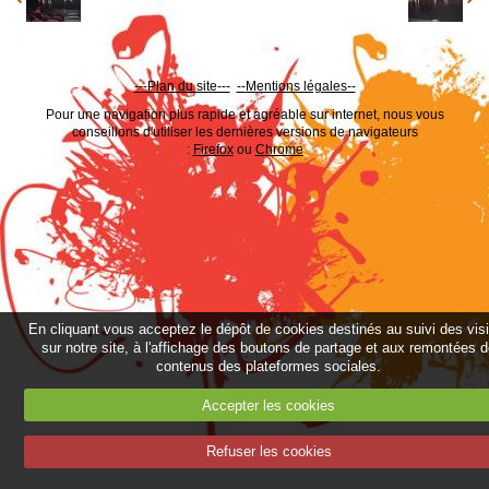
---Plan du site---
--
Mentions légales--
Pour une navigation plus rapide et agréable sur internet, nous vous
conseillons d'utiliser les dernières versions de navigateurs
:
Firefox
ou
Chrome
En cliquant vous acceptez le dépôt de cookies destinés au suivi des vis
sur notre site, à l'affichage des boutons de partage et aux remontées 
contenus des plateformes sociales.
Accepter les cookies
Refuser les cookies