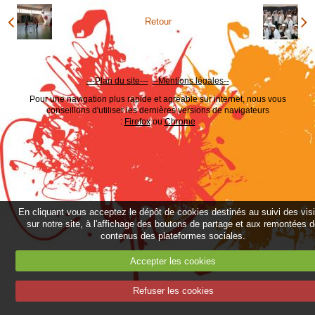
Retour
---Plan du site---
--
Mentions légales--
Pour une navigation plus rapide et agréable sur internet, nous vous
conseillons d'utiliser les dernières versions de navigateurs
:
Firefox
ou
Chrome
En cliquant vous acceptez le dépôt de cookies destinés au suivi des vis
sur notre site, à l'affichage des boutons de partage et aux remontées 
contenus des plateformes sociales.
Accepter les cookies
Refuser les cookies