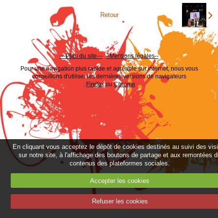
Retour
---Plan du site---
--
Mentions légales--
Pour une navigation plus rapide et agréable sur internet, nous vous
conseillons d'utiliser les dernières versions de navigateurs
:
Firefox
ou
Chrome
En cliquant vous acceptez le dépôt de cookies destinés au suivi des vis
sur notre site, à l'affichage des boutons de partage et aux remontées 
contenus des plateformes sociales.
Accepter les cookies
Refuser les cookies