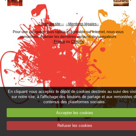
---Plan du site---
--
Mentions légales--
Pour une navigation plus rapide et agréable sur internet, nous vous
conseillons d'utiliser les dernières versions de navigateurs
:
Firefox
ou
Chrome
En cliquant vous acceptez le dépôt de cookies destinés au suivi des vis
sur notre site, à l'affichage des boutons de partage et aux remontées 
contenus des plateformes sociales.
Accepter les cookies
Refuser les cookies