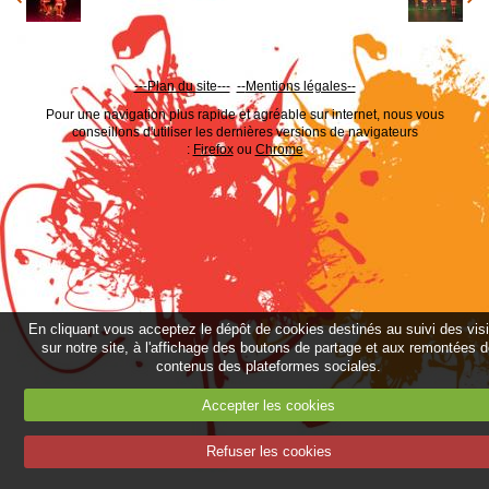
---Plan du site---
--
Mentions légales--
Pour une navigation plus rapide et agréable sur internet, nous vous
conseillons d'utiliser les dernières versions de navigateurs
:
Firefox
ou
Chrome
En cliquant vous acceptez le dépôt de cookies destinés au suivi des vis
sur notre site, à l'affichage des boutons de partage et aux remontées 
contenus des plateformes sociales.
Accepter les cookies
Refuser les cookies